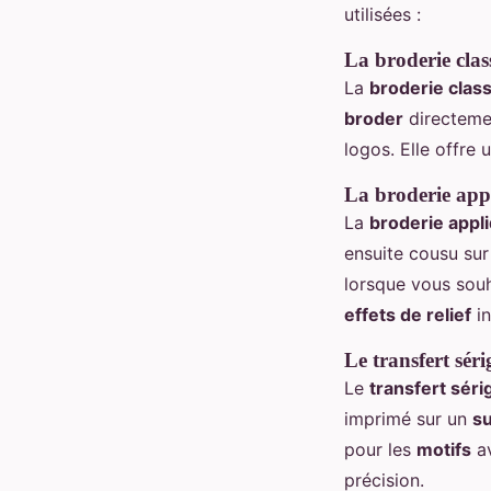
utilisées :
La broderie clas
La
broderie clas
broder
directeme
logos. Elle offre
La broderie app
La
broderie appl
ensuite cousu sur
lorsque vous souh
effets de relief
in
Le transfert sér
Le
transfert sér
imprimé sur un
s
pour les
motifs
a
précision.