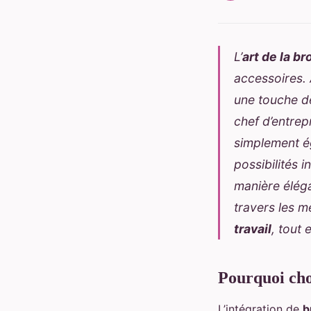
L’
art de la br
accessoires. 
une touche 
chef d’entrep
simplement é
possibilités 
manière éléga
travers les m
travail
, tout
Pourquoi choi
L’intégration de
b