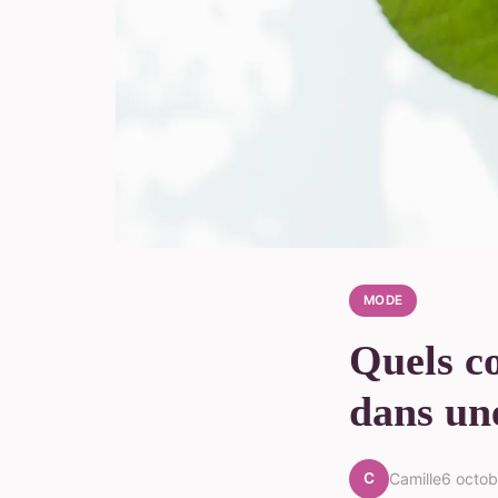
MODE
Quels co
dans une
C
Camille
6 octo