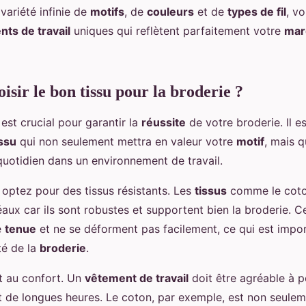
variété infinie de
motifs
, de
couleurs
et de
types de fil
, v
ts de travail
uniques qui reflètent parfaitement votre
mar
sir le bon tissu pour la broderie ?
est crucial pour garantir la
réussite
de votre broderie. Il es
issu
qui non seulement mettra en valeur votre
motif
, mais 
quotidien dans un environnement de travail.
optez pour des tissus résistants. Les
tissus
comme le coton,
éaux car ils sont robustes et supportent bien la broderie. 
e
tenue
et ne se déforment pas facilement, ce qui est impo
ité de la
broderie
.
 au confort. Un
vêtement de travail
doit être agréable à po
 de longues heures. Le coton, par exemple, est non seulem