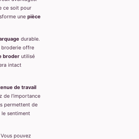
e ce soit pour
ansforme une
pièce
arquage
durable.
a broderie offre
de broder
utilisé
era intact
tenue de travail
z de l’importance
ies permettent de
 le sentiment
. Vous pouvez