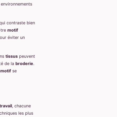
s environnements
qui contraste bien
otre
motif
our éviter un
ins
tissus
peuvent
ité de la
broderie
.
e
motif
se
ravail
, chacune
chniques les plus