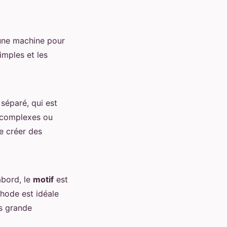
 une machine pour
imples et les
séparé, qui est
complexes ou
e créer des
abord, le
motif
est
thode est idéale
s grande