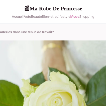
Ma Robe De Princesse
📰
Accueil
Actu
Beauté
Bien-etre
Lifestyle
Mode
Shopping
oderies dans une tenue de travail?