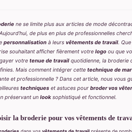
oderie
ne se limite plus aux articles de mode décontra
Aujourd’hui, de plus en plus de professionnelles cherc
de
personnalisation
à leurs
vêtements de travail
. Que
rise souhaitant afficher fièrement votre
logo
ou que vo
gayer votre
tenue de travail
quotidienne, la broderie 
infinies. Mais comment intégrer cette
technique de ma
nte et professionnelle ? Dans cet article, nous vous g
eilleures
techniques
et astuces pour
broder vos vête
 en préservant un
look
sophistiqué et fonctionnel.
sir la broderie pour vos vêtements de trava
roderies
dans vos
vêtements de travail
présente de nomb