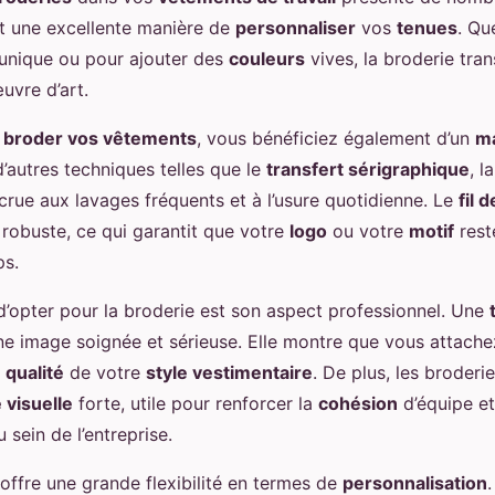
st une excellente manière de
personnaliser
vos
tenues
. Qu
unique ou pour ajouter des
couleurs
vives, la broderie tr
vre d’art.
e
broder vos vêtements
, vous bénéficiez également d’un
m
’autres techniques telles que le
transfert sérigraphique
, l
crue aux lavages fréquents et à l’usure quotidienne. Le
fil 
robuste, ce qui garantit que votre
logo
ou votre
motif
rest
ps.
d’opter pour la broderie est son aspect professionnel. Une
e image soignée et sérieuse. Elle montre que vous attache
a
qualité
de votre
style vestimentaire
. De plus, les broder
é visuelle
forte, utile pour renforcer la
cohésion
d’équipe et
sein de l’entreprise.
 offre une grande flexibilité en termes de
personnalisation