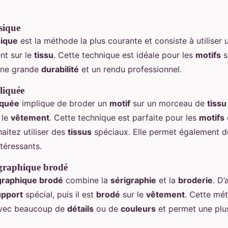
sique
sique
est la méthode la plus courante et consiste à utiliser
nt sur le
tissu
. Cette technique est idéale pour les
motifs
s
 une grande
durabilité
et un rendu professionnel.
liquée
iquée
implique de broder un
motif
sur un morceau de
tissu
 le
vêtement
. Cette technique est parfaite pour les
motifs
aitez utiliser des
tissus
spéciaux. Elle permet également d
téressants.
igraphique brodé
igraphique brodé
combine la
sérigraphie
et la
broderie
. D’
upport
spécial, puis il est
brodé
sur le
vêtement
. Cette mé
vec beaucoup de
détails
ou de
couleurs
et permet une plu