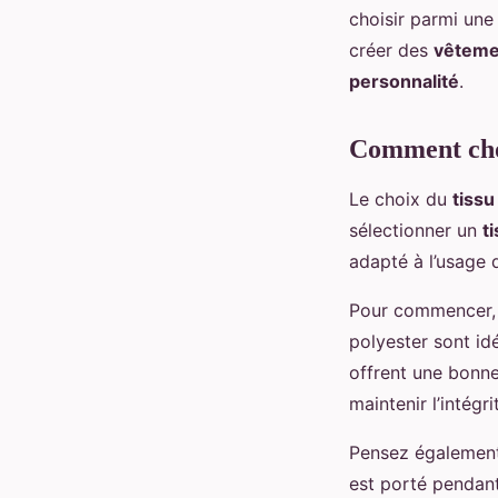
choisir parmi une 
créer des
vêtemen
personnalité
.
Comment choi
Le choix du
tissu
sélectionner un
t
adapté à l’usage 
Pour commencer, 
polyester sont id
offrent une bonn
maintenir l’intégr
Pensez également
est porté pendant