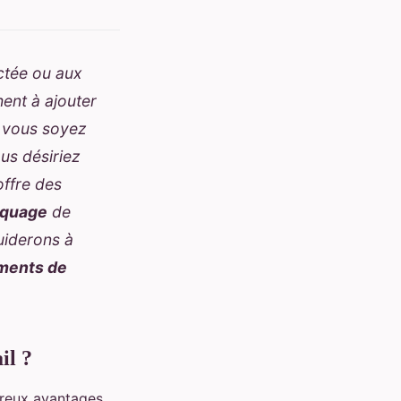
ctée ou aux
hent à ajouter
 vous soyez
us désiriez
offre des
rquage
de
uiderons à
ments de
il ?
reux avantages.