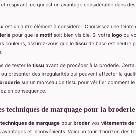
 et respirant, ce qui est un avantage considérable dans de
su
est un autre élément à considérer. Choisissez une teinte 
derie
pour que le
motif
soit bien visible. Si votre
logo
ou v
rs couleurs, assurez-vous que le
tissu
de base est neutre p
é
.
as de tester le
tissu
avant de procéder à la broderie. Certa
 ou présenter des irrégularités qui peuvent affecter la qual
 broderie
sur un morceau de tissu pour vérifier comment l
tez en conséquence.
es techniques de marquage pour la broderie
s
techniques de marquage
pour
broder
vos
vêtements de t
 avantages et inconvénients. Voici un tour d’horizon des te